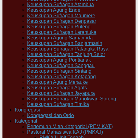
Keuskupan Sufragan Atambua
Keuskupan Agung Ende
Keuskupan Sufragan Maumere
Keuskupan Sufragan Denpasar
Keuskupan Sufragan Ruteng
Keuskupan Sufragan Larantuka
Keuskupan Agung Samarinda
Keuskupan Sufragan Banjarmasin
Keuskupan Sufragan Palangka Raya
Keuskupan Sufragan Tanjung Selor
Keuskupan Agung Pontianak
Keuskupan Sufragan Sanggau
Keuskupan Sufragan Sintang
Keuskupan Sufragan Ketapang
Keuskupan Agung Merauke
Keuskupan Sufragan Agats
Keuskupan Sufragan Jayapura
Keuskupan Sufragan Manokwari-Sorong
Keuskupan Sufragan Timika
Kongregasi
Kongregasi dan Ordo
Kategorial
Pertemuan Mitra Kategorial (PEMIKAT)
Pastoral Mahasiswa KAJ (PMKAJ)
PMKAJ Unit Tengah