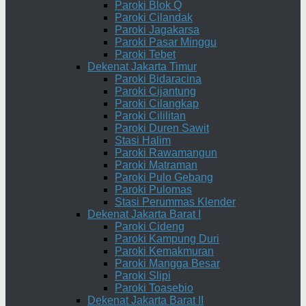
Paroki Blok Q
Paroki Cilandak
Paroki Jagakarsa
Paroki Pasar Minggu
Paroki Tebet
Dekenat Jakarta Timur
Paroki Bidaracina
Paroki Cijantung
Paroki Cilangkap
Paroki Cililitan
Paroki Duren Sawit
Stasi Halim
Paroki Rawamangun
Paroki Matraman
Paroki Pulo Gebang
Paroki Pulomas
Stasi Perummas Klender
Dekenat Jakarta Barat I
Paroki Cideng
Paroki Kampung Duri
Paroki Kemakmuran
Paroki Mangga Besar
Paroki Slipi
Paroki Toasebio
Dekenat Jakarta Barat II