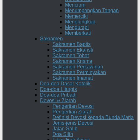
Mencium
Menumpangkan Tangan
Memerciki
Menelungkup
Mengurapi
Memberkati
Sakramen
Sakramen Baptis
Sakramen Ekaristi
Sakramen Tobat
Sakramen Krisma
Sakramen Perkawinan
Sakramen Perminyakan
Sakramen Imamat
Doa-doa Dasar Katolik
Doa-doa Liturgis
Doa-doa Pribadi
Devosi & Ziarah
Pengertian Devosi
Pengertian Ziarah
Definisi Devosi kepada Bunda Maria
Jenis-jenis Devosi
Jalan Salib
Doa Silih
Litani Hati Yesus