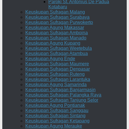
Paroki St. Antonius De Padua
Kotabaru
Keuskupan Sufragan Malang
Keuskupan Sufragan Surabaya
Keuskupan Sufragan Purwokerto
Keuskupan Agung Makassar
Keuskupan Sufragan Amboina
Keuskupan Sufragan Manado
Keuskupan Agung Kupang
Keuskupan Sufragan Weetebula
Keuskupan Sufragan Atambua
Keuskupan Agung Ende
Keuskupan Sufragan Maumere
Keuskupan Sufragan Denpasar
Keuskupan Sufragan Ruteng
Keuskupan Sufragan Larantuka
Keuskupan Agung Samarinda
Keuskupan Sufragan Banjarmasin
Keuskupan Sufragan Palangka Raya
Keuskupan Sufragan Tanjung Selor
Keuskupan Agung Pontianak
Keuskupan Sufragan Sanggau
Keuskupan Sufragan Sintang
Keuskupan Sufragan Ketapang
Keuskupan Agung Merauke