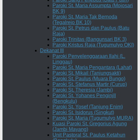
Paroki St. Maria Assumpta (Mojosari
BK 9)
Paroki St. Maria Tak Bernoda
(Tegalrejo BK 10)
Paroki St. Petrus dan Paulus (Batu
Raja)
Paroki Trinitas (Bangunsari BK 3)
Paroki Kristus Raja (Tugumulyo OKI)
Dekanat III
Paroki Penyelenggaraan Ilahi (L.
Linggau)
Paroki St. Maria Pengantara (Lahat)
Paroki St. Mikail (Tanjungsakti)
Paroki St. Paulus (Muara Bungo)
Paroki St. Stefanus Martir (Curup)
Paroki St. Theresia (Jambi)
Paroki St. Yohanes Penginjll
(Bengkulu)
Paroki St. Yosef (Tanjung Enim)
Paroki St. Isidorus (Singkut)
Paroki St. Maria (Tugumulyo MURA)
Kuasi Paroki St. Gregorius Agung
(Jambi Mayang)
Unit Pastoral St. Paulus Ketahun