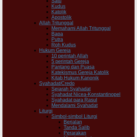
Satu
Kudus
Katolik
Apostolik
Allah Tritunggal
Memahami Allah Tritunggal
Bapa
Putra
Roh Kudus
Hukum Gereja
10 perintah Allah
5 perintah Gereja
Pantang dan Puasa
Katekismus Gereja Katolik
Kitab Hukum Kanonik
Syahadat/Credo
Sejarah Syahadat
Syahadat Nicea-Konstantinopel
Syahadat para Rasul
Mendalami Syahadat
Liturgi
Simbol-simbol Liturgi
Berjalan
Tanda Salib
Perarakan