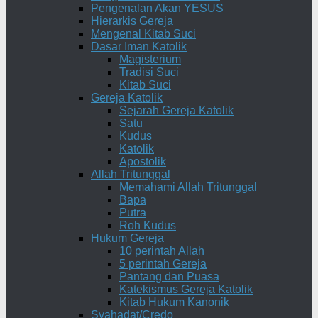
Pengenalan Akan YESUS
Hierarkis Gereja
Mengenal Kitab Suci
Dasar Iman Katolik
Magisterium
Tradisi Suci
Kitab Suci
Gereja Katolik
Sejarah Gereja Katolik
Satu
Kudus
Katolik
Apostolik
Allah Tritunggal
Memahami Allah Tritunggal
Bapa
Putra
Roh Kudus
Hukum Gereja
10 perintah Allah
5 perintah Gereja
Pantang dan Puasa
Katekismus Gereja Katolik
Kitab Hukum Kanonik
Syahadat/Credo