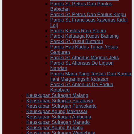
Paroki St. Petrus Dan Paulus
Babadan
Paroki St. Petrus Dan Paulus Klepu
Paroki St. Franciscus Xaverius Kidul
Loji
Paroki Kristus Raja Baciro
Paroki Keluarga Kudus Banteng
Paroki St. Yusuf Bintaran
Paroki Hati Kudus Tuhan Yesus
Ganjuran
Paroki St. Albertus Magnus Jetis
Paroki St. Alfonsus De Liguori
Nandan
Paroki Maria Yang Tersuci Dari Kurnia
Ilahi Marganingsih Kalasan
Paroki St. Antonius De Padua
Kotabaru
Keuskupan Sufragan Malang
Keuskupan Sufragan Surabaya
Keuskupan Sufragan Purwokerto
Keuskupan Agung Makassar
Keuskupan Sufragan Amboina
Keuskupan Sufragan Manado
Keuskupan Agung Kupang
Keuskupan Sufragan Weetebula