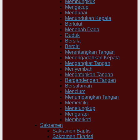
Membungkuk
Mengecup
Mendupai
Menundukan Kepala
Berlutut
Menebah Dada
Duduk
Bersila
Berdiri
Merentangkan Tangan
Menengadahkan Kepala
Mengangkat Tangan
Menyembah
Mengatupkan Tangan
Bergandengan Tangan
Bersalaman
Mencium
Menumpangkan Tangan
Memerciki
Menelungkup
Mengurapi
Memberkati
Sakramen
Sakramen Baptis
Sakramen Ekaristi