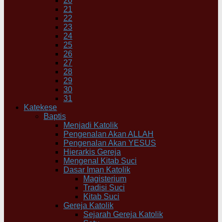
20
21
22
23
24
25
26
27
28
29
30
31
Katekese
Baptis
Menjadi Katolik
Pengenalan Akan ALLAH
Pengenalan Akan YESUS
Hierarkis Gereja
Mengenal Kitab Suci
Dasar Iman Katolik
Magisterium
Tradisi Suci
Kitab Suci
Gereja Katolik
Sejarah Gereja Katolik