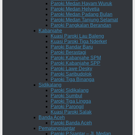
Paroki Medan Hayam Wuruk
Paroki Medan Helvetia
Paroki Medan Padang Bulan
Paroki Medan Tanjung Selamat
Paroki Pangkalan Berandan
Kabanjahe
Kuasi Paroki Lau Baleng
Kuasi Paroki Tiga Nderket
Paroki Bandar Baru
Paroki Berastagi
Paroki Kabanjahe SPM
Paroki Kabanjahe SPP
Paroki Lawe Desky
Paroki Saribudolok
Paroki Tiga Binanga
Sidikalang
Paroki Sidikalang
Paroki Sumbul
Paroki Tiga Lingga
Paroki Parongil
Kuasi Paroki Salak
Banda Aceh
Paroki Banda Aceh
Pematangsiantar
Paroki P.Siantar – Jl. Medan