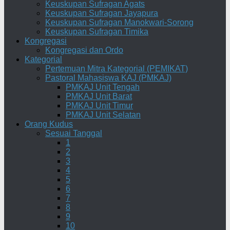
Keuskupan Sufragan Agats
Keuskupan Sufragan Jayapura
Keuskupan Sufragan Manokwari-Sorong
Keuskupan Sufragan Timika
Kongregasi
Kongregasi dan Ordo
Kategorial
Pertemuan Mitra Kategorial (PEMIKAT)
Pastoral Mahasiswa KAJ (PMKAJ)
PMKAJ Unit Tengah
PMKAJ Unit Barat
PMKAJ Unit Timur
PMKAJ Unit Selatan
Orang Kudus
Sesuai Tanggal
1
2
3
4
5
6
7
8
9
10