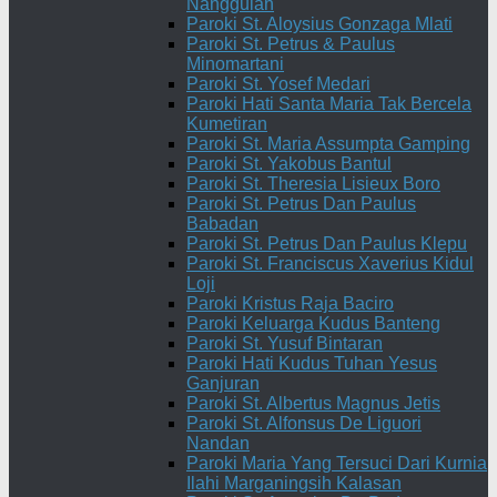
Nanggulan
Paroki St. Aloysius Gonzaga Mlati
Paroki St. Petrus & Paulus
Minomartani
Paroki St. Yosef Medari
Paroki Hati Santa Maria Tak Bercela
Kumetiran
Paroki St. Maria Assumpta Gamping
Paroki St. Yakobus Bantul
Paroki St. Theresia Lisieux Boro
Paroki St. Petrus Dan Paulus
Babadan
Paroki St. Petrus Dan Paulus Klepu
Paroki St. Franciscus Xaverius Kidul
Loji
Paroki Kristus Raja Baciro
Paroki Keluarga Kudus Banteng
Paroki St. Yusuf Bintaran
Paroki Hati Kudus Tuhan Yesus
Ganjuran
Paroki St. Albertus Magnus Jetis
Paroki St. Alfonsus De Liguori
Nandan
Paroki Maria Yang Tersuci Dari Kurnia
Ilahi Marganingsih Kalasan