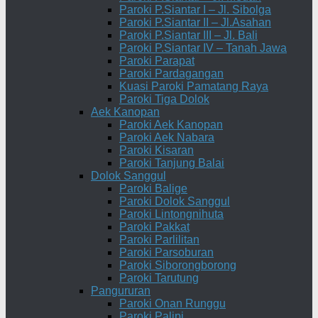
Paroki P.Siantar I – Jl. Sibolga
Paroki P.Siantar II – Jl.Asahan
Paroki P.Siantar III – Jl. Bali
Paroki P.Siantar IV – Tanah Jawa
Paroki Parapat
Paroki Pardagangan
Kuasi Paroki Pamatang Raya
Paroki Tiga Dolok
Aek Kanopan
Paroki Aek Kanopan
Paroki Aek Nabara
Paroki Kisaran
Paroki Tanjung Balai
Dolok Sanggul
Paroki Balige
Paroki Dolok Sanggul
Paroki Lintongnihuta
Paroki Pakkat
Paroki Parlilitan
Paroki Parsoburan
Paroki Siborongborong
Paroki Tarutung
Pangururan
Paroki Onan Runggu
Paroki Palipi