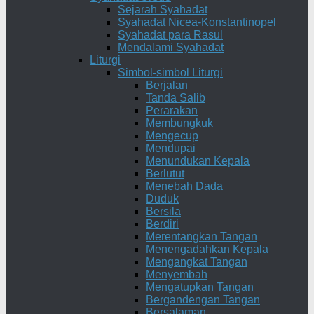
Sejarah Syahadat
Syahadat Nicea-Konstantinopel
Syahadat para Rasul
Mendalami Syahadat
Liturgi
Simbol-simbol Liturgi
Berjalan
Tanda Salib
Perarakan
Membungkuk
Mengecup
Mendupai
Menundukan Kepala
Berlutut
Menebah Dada
Duduk
Bersila
Berdiri
Merentangkan Tangan
Menengadahkan Kepala
Mengangkat Tangan
Menyembah
Mengatupkan Tangan
Bergandengan Tangan
Bersalaman