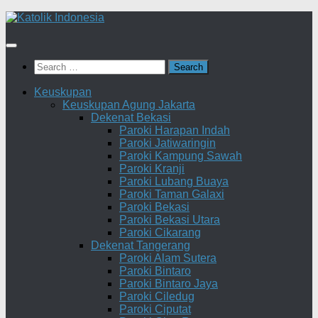
Skip
to
content
Search
for:
Keuskupan
Keuskupan Agung Jakarta
Dekenat Bekasi
Paroki Harapan Indah
Paroki Jatiwaringin
Paroki Kampung Sawah
Paroki Kranji
Paroki Lubang Buaya
Paroki Taman Galaxi
Paroki Bekasi
Paroki Bekasi Utara
Paroki Cikarang
Dekenat Tangerang
Paroki Alam Sutera
Paroki Bintaro
Paroki Bintaro Jaya
Paroki Ciledug
Paroki Ciputat