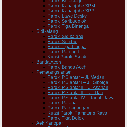
Paroki Berastagi
Paroki Kabanjahe SPM
Paroki Kabanjahe SPP
Paroki Lawe Desky
Paroki Saribudolok
Paroki Tiga Binanga
Sidikalang
Paroki Sidikalang
Paroki Sumbul
Paroki Tiga Lingga
Paroki Parongil
Kuasi Paroki Salak
Banda Aceh
Paroki Banda Aceh
Pematangsiantar
Paroki P.Siantar – Jl. Medan
Paroki P.Siantar I – Jl. Sibolga
Paroki P.Siantar II – Jl.Asahan
Paroki P.Siantar III – Jl. Bali
Paroki P.Siantar IV – Tanah Jawa
Paroki Parapat
Paroki Pardagangan
Kuasi Paroki Pamatang Raya
Paroki Tiga Dolok
Aek Kanopan