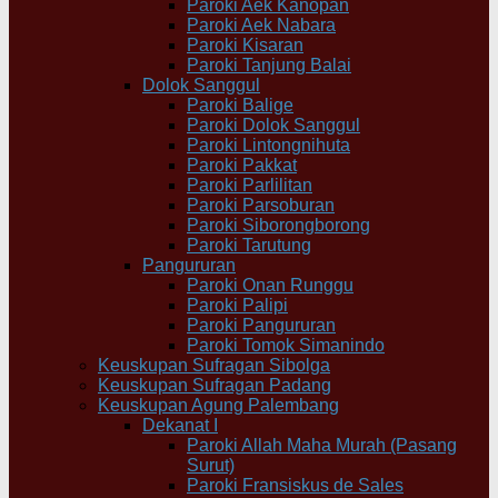
Paroki Aek Kanopan
Paroki Aek Nabara
Paroki Kisaran
Paroki Tanjung Balai
Dolok Sanggul
Paroki Balige
Paroki Dolok Sanggul
Paroki Lintongnihuta
Paroki Pakkat
Paroki Parlilitan
Paroki Parsoburan
Paroki Siborongborong
Paroki Tarutung
Pangururan
Paroki Onan Runggu
Paroki Palipi
Paroki Pangururan
Paroki Tomok Simanindo
Keuskupan Sufragan Sibolga
Keuskupan Sufragan Padang
Keuskupan Agung Palembang
Dekanat I
Paroki Allah Maha Murah (Pasang
Surut)
Paroki Fransiskus de Sales